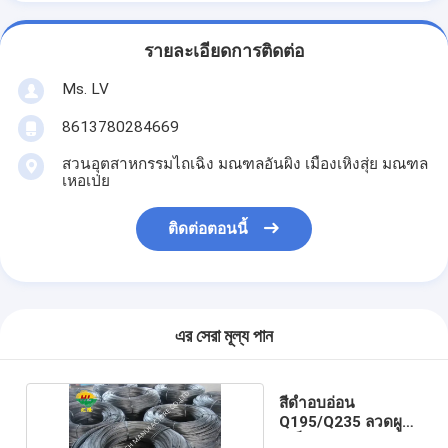
รายละเอียดการติดต่อ
Ms. LV
8613780284669
สวนอุตสาหกรรมไถเฉิง มณฑลอันผิง เมืองเหิงสุ่ย มณฑล
เหอเป่ย
ติดต่อตอนนี้
এর সেরা মূল্য পান
สีดำอบอ่อน
Q195/Q235 ลวดผูก
เหล็กดิบ 16/18 เกจ