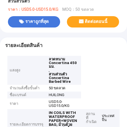
สวนส่วนตัว
ราคา：USD5.0-USD15.0/KG
MOQ：50 ขดลวด
ราคาถูกที่สุด
ติดต่อตอนนี้
รายละเอียดสินค้า
ลวดหนาม
Concertina 450
มม.
แสงสูง
,
สวนส่วนตัว
Concertina
Barbed Wire
จำนวนสั่งซื้อขั้นต่ำ
50 ขดลวด
ชื่อแบรนด์
HUILONG
USD5.0-
ราคา
USD15.0/KG
IN COILS WITH
สถาน
ประเทศ
WATERPROOF
ที่
จีน
PAPER+WOVEN
กำเนิด
รายละเอียดการบรรจุ
BAG;
ม้วนด้วย