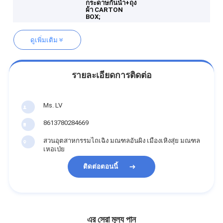
กระดาษกันน้ำ+ถุง
ผ้า
CARTON
BOX;
ดูเพิ่มเติม
รายละเอียดการติดต่อ
Ms. LV
8613780284669
สวนอุตสาหกรรมไถเฉิง มณฑลอันผิง เมืองเหิงสุ่ย มณฑล
เหอเป่ย
ติดต่อตอนนี้
এর সেরা মূল্য পান