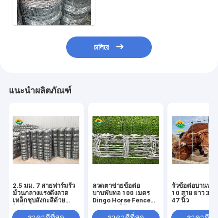
ความสูง 2 มม. บานพับลวดร่วม
รั้วลวดตาข่ายแพะ
চালিয়ে
แนะนำผลิตภัณฑ์
2.5 มม. 7 สายฟาร์มรั้ว
ลวดตาข่ายข้อต่อ
รั้วข้อต่อบานพั
ม้วนกลางแรงดึงลวด
บานพับทอ 100 เมตร
10 สาย ยาว 330 
เหล็กชุบสังกะสีด้วย
Dingo Horse Fence
47 นิ้ว
ไฟฟ้า
Roll เวลาให้บริการนาน
ราคาดีที่สุด
ราคาดีที่สุด
ราคาดีที่ส