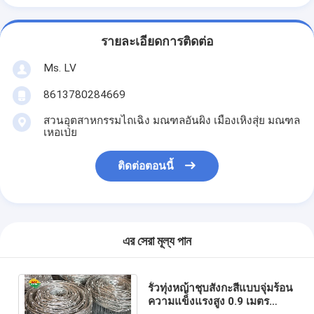
รายละเอียดการติดต่อ
Ms. LV
8613780284669
สวนอุตสาหกรรมไถเฉิง มณฑลอันผิง เมืองเหิงสุ่ย มณฑล
เหอเป่ย
ติดต่อตอนนี้
এর সেরা মূল্য পান
รั้วทุ่งหญ้าชุบสังกะสีแบบจุ่มร้อน
ความแข็งแรงสูง 0.9 เมตร