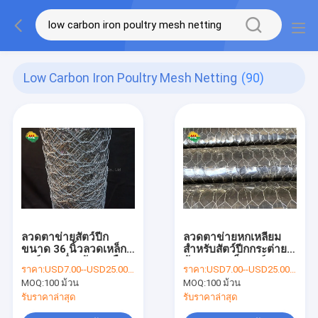
Low Carbon Iron Poultry Mesh Netting
(90)
ลวดตาข่ายสัตว์ปีก
ลวดตาข่ายหกเหลี่ยม
ขนาด 36 นิ้วลวดเหล็ก
สำหรับสัตว์ปีกกระต่าย
คาร์บอนต่ำพร้อมเคลือบ
ด้วยลวดเหล็กคาร์บอน
ราคา:
USD7.00--USD25.00/ROLL
ราคา:
USD7.00--USD25.00/ROLL
พีวีซี
ต่ำ
MOQ:
100 ม้วน
MOQ:
100 ม้วน
รับราคาล่าสุด
รับราคาล่าสุด