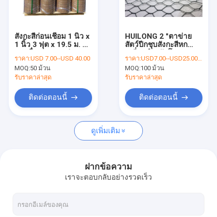
เกี่ยวกับเรา
ทัวร์โรงงาน
สังกะสีก่อนเชื่อม 1 นิ้ว x
HUILONG 2 "ตาข่าย
1 นิ้ว 3 ฟุต x 19.5 ม. 14
สัตว์ปีกชุบสังกะสีหก
ควบคุมคุณภาพ
เกจเชื่อมลวดตาข่าย
เหลี่ยมสำหรับโครงการ
ราคา:
USD 7.00--USD 40.00
ราคา:
USD7.00--USD25.00/ROLL
ม้วนพร้อมพาเลทสำหรับ
หัตถกรรมของครอบครัว
MOQ:
50 ม้วน
MOQ:
100 ม้วน
โครงการบ้านสวน
ติดต่อเรา
รับราคาล่าสุด
รับราคาล่าสุด
ขอใบเสนอราคา
ติดต่อตอนนี้
ติดต่อตอนนี้
ดูเพิ่มเติม
ลวดหนามคอนเสิร์ต
รั้วลวดหนาม Concertina
ฝากข้อความ
เราจะตอบกลับอย่างรวดเร็ว
ลวดหนามชุบสังกะสี
ปราง MZP Putanka