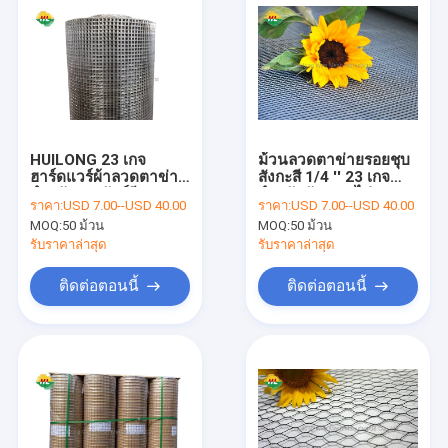
HUILONG 23 เกจ
ม้วนลวดตาข่ายรอยชุบ
ฮาร์ดแวร์ผ้าลวดตาข่าย
สังกะสี 1/4 '' 23 เกจ
สำหรับกรงสัตว์ปีก
สำหรับฟันดาบไก่
ราคา:
USD 7.00--USD 40.00
ราคา:
USD 7.00--USD 40.00
MOQ:
50 ม้วน
MOQ:
50 ม้วน
รับราคาล่าสุด
รับราคาล่าสุด
ติดต่อตอนนี้
ติดต่อตอนนี้
บ้าน
สินค้า
แสดง VR