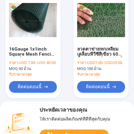
16Gauge 1x1inch
ลวดตาข่ายหกเหลี่ยม
Square Mesh Fencing
เคลือบพีวีซีสีเขียว 60
Roll สำหรับการเพาะ
นิ้ว 150 ฟุตสำหรับสัตว์
ราคา:
USD 7.00--USD 40.00
ราคา:
USD7.00--USD25.00/ROLL
พันธุ์สัตว์ปีก Net
ปีก
MOQ:
50 ม้วน
MOQ:
100 ม้วน
รับราคาล่าสุด
รับราคาล่าสุด
ติดต่อตอนนี้
ติดต่อตอนนี้
ประหยัดเวลาของคุณ
ให้เราติดต่อผลิตภัณฑ์ที่ดีที่สุดกับคุณ